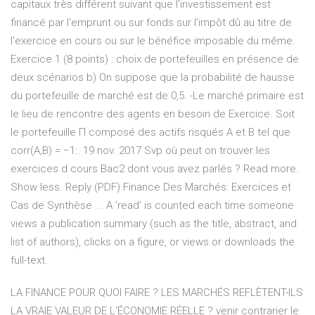
capitaux très différent suivant que l'investissement est
financé par l'emprunt ou sur fonds sur l'impôt dû au titre de
l'exercice en cours ou sur le bénéfice imposable du même.
Exercice 1 (8 points) : choix de portefeuilles en présence de
deux scénarios b) On suppose que la probabilité de hausse
du portefeuille de marché est de 0,5. -Le marché primaire est
le lieu de rencontre des agents en besoin de Exercice. Soit
le portefeuille Π composé des actifs risqués A et B tel que
corr(A,B) = −1:. 19 nov. 2017 Svp où peut on trouver les
exercices d cours Bac2 dont vous avez parlés ? Read more.
Show less. Reply (PDF) Finance Des Marchés: Exercices et
Cas de Synthèse ... A 'read' is counted each time someone
views a publication summary (such as the title, abstract, and
list of authors), clicks on a figure, or views or downloads the
full-text.
LA FINANCE POUR QUOI FAIRE ? LES MARCHÉS REFLÈTENT-ILS
LA VRAIE VALEUR DE L'ÉCONOMIE RÉELLE ? venir contrarier le