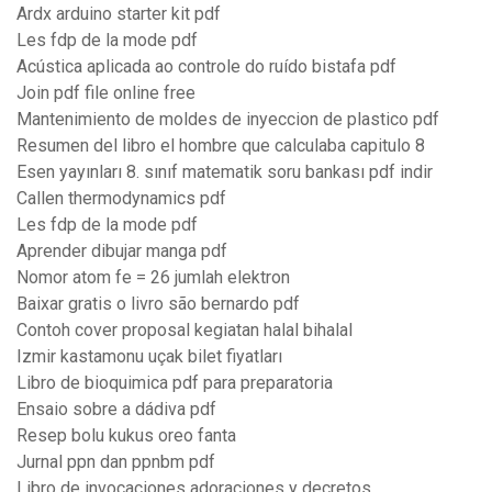
Ardx arduino starter kit pdf
Les fdp de la mode pdf
Acústica aplicada ao controle do ruído bistafa pdf
Join pdf file online free
Mantenimiento de moldes de inyeccion de plastico pdf
Resumen del libro el hombre que calculaba capitulo 8
Esen yayınları 8. sınıf matematik soru bankası pdf indir
Callen thermodynamics pdf
Les fdp de la mode pdf
Aprender dibujar manga pdf
Nomor atom fe = 26 jumlah elektron
Baixar gratis o livro são bernardo pdf
Contoh cover proposal kegiatan halal bihalal
Izmir kastamonu uçak bilet fiyatları
Libro de bioquimica pdf para preparatoria
Ensaio sobre a dádiva pdf
Resep bolu kukus oreo fanta
Jurnal ppn dan ppnbm pdf
Libro de invocaciones adoraciones y decretos